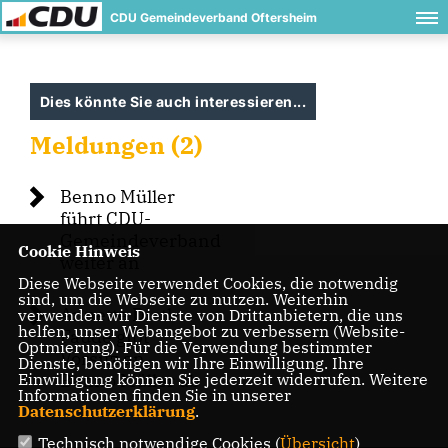
CDU Gemeindeverband Oftersheim
Dies könnte Sie auch interessieren...
Meldungen (2)
Benno Müller
führt CDU-
Gemeindeverband
Cookie Hinweis
weiter an
Diese Webseite verwendet Cookies, die notwendig
sind, um die Webseite zu nutzen. Weiterhin
Annette Dietl-
verwenden wir Dienste von Drittanbietern, die uns
helfen, unser Webangebot zu verbessern (Website-
Faude gibt
Optmierung). Für die Verwendung bestimmter
Vorsitz an
Dienste, benötigen wir Ihre Einwilligung. Ihre
Einwilligung können Sie jederzeit widerrufen. Weitere
Benno Müller ab
Informationen finden Sie in unserer
Datenschutzerklärung
.
Technisch notwendige Cookies (
Übersicht
)