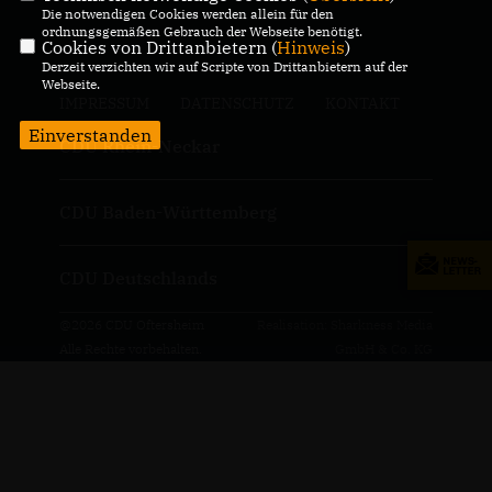
Die notwendigen Cookies werden allein für den
ordnungsgemäßen Gebrauch der Webseite benötigt.
Cookies von Drittanbietern (
Hinweis
)
Derzeit verzichten wir auf Scripte von Drittanbietern auf der
Webseite.
IMPRESSUM
DATENSCHUTZ
KONTAKT
Einverstanden
CDU Rhein-Neckar
CDU Baden-Württemberg
CDU Deutschlands
@2026 CDU Oftersheim
Realisation: Sharkness Media
Alle Rechte vorbehalten.
GmbH & Co. KG