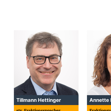
Tillmann Hettinger
Annette 
stv. Fraktionssprecher
Fraktionsv