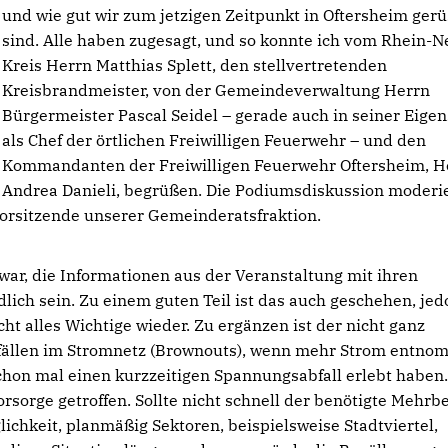
und wie gut wir zum jetzigen Zeitpunkt in Oftersheim gerü
sind. Alle haben zugesagt, und so konnte ich vom Rhein-N
Kreis Herrn Matthias Splett, den stellvertretenden
Kreisbrandmeister, von der Gemeindeverwaltung Herrn
Bürgermeister Pascal Seidel – gerade auch in seiner Eigen
als Chef der örtlichen Freiwilligen Feuerwehr – und den
Kommandanten der Freiwilligen Feuerwehr Oftersheim, H
Andrea Danieli, begrüßen. Die Podiumsdiskussion moderi
Vorsitzende unserer Gemeinderatsfraktion.
war, die Informationen aus der Veranstaltung mit ihren
dlich sein. Zu einem guten Teil ist das auch geschehen, je
cht alles Wichtige wieder. Zu ergänzen ist der nicht ganz
bfällen im Stromnetz (Brownouts), wenn mehr Strom entn
schon mal einen kurzzeitigen Spannungsabfall erlebt haben
orsorge getroffen. Sollte nicht schnell der benötigte Mehrb
lichkeit, planmäßig Sektoren, beispielsweise Stadtviertel,