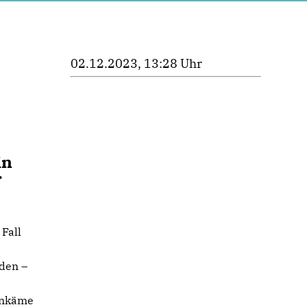
02.12.2023, 13:28 Uhr
in
r
 Fall
nden –
 ankäme