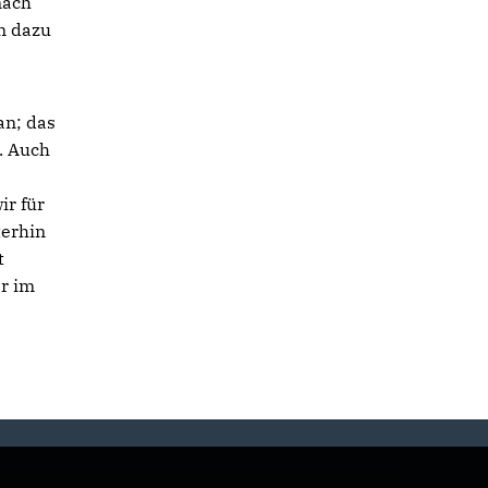
nach
n dazu
an; das
. Auch
ir für
terhin
t
er im