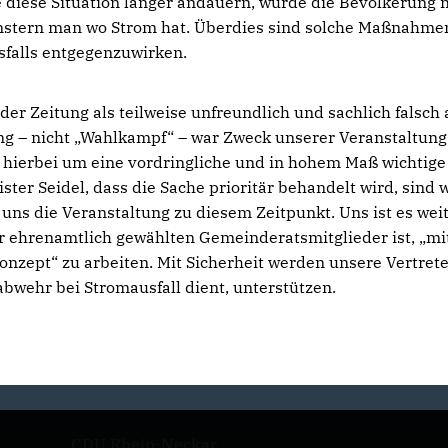
e diese Situation länger andauern, würde die Bevölkerung 
fenstern man wo Strom hat. Überdies sind solche Maßnahme
sfalls entgegenzuwirken.
er Zeitung als teilweise unfreundlich und sachlich falsch 
rung – nicht „Wahlkampf“ – war Zweck unserer Veranstaltung
h hierbei um eine vordringliche und in hohem Maß wichtige
er Seidel, dass die Sache prioritär behandelt wird, sind w
 uns die Veranstaltung zu diesem Zeitpunkt. Uns ist es wei
der ehrenamtlich gewählten Gemeinderatsmitglieder ist, „mi
nzept“ zu arbeiten. Mit Sicherheit werden unsere Vertret
bwehr bei Stromausfall dient, unterstützen.
CDU Rhein-Neckar