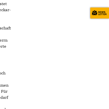
stet
eckar-
schaft
errn
erte
doch
ommen
. Für
edarf