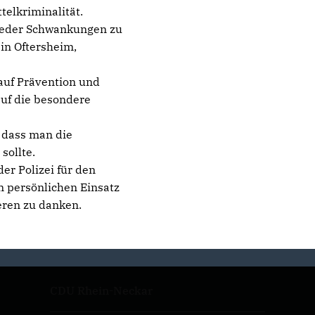
telkriminalität.
ieder Schwankungen zu
 in Oftersheim,
auf Prävention und
auf die besondere
, dass man die
sollte.
er Polizei für den
n persönlichen Einsatz
eren zu danken.
CDU Rhein-Neckar