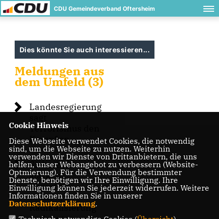
CDU Gemeindeverband Oftersheim
Dies könnte Sie auch interessieren...
Meldungen aus
dem Umfeld (3)
Landesregierung
sagt
Cookie Hinweis
Terrorismus den
Kampf an
Diese Webseite verwendet Cookies, die notwendig
sind, um die Webseite zu nutzen. Weiterhin
verwenden wir Dienste von Drittanbietern, die uns
Sicherheit
helfen, unser Webangebot zu verbessern (Website-
Optmierung). Für die Verwendung bestimmter
stärken,
Dienste, benötigen wir Ihre Einwilligung. Ihre
Migration
Einwilligung können Sie jederzeit widerrufen. Weitere
Informationen finden Sie in unserer
ordnen,
Datenschutzerklärung
.
Radikalisierung
vorbeugen