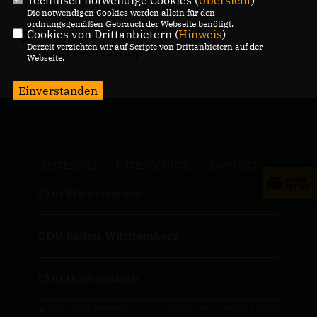
Technisch notwendige Cookies (
Übersicht
)
Die notwendigen Cookies werden allein für den
ordnungsgemäßen Gebrauch der Webseite benötigt.
Cookies von Drittanbietern (
Hinweis
)
Demokratie ist
Derzeit verzichten wir auf Scripte von Drittanbietern auf der
kein Bestellshop
Webseite.
Einverstanden
IMPRESSUM
DATENSCHUTZ
KONTAKT
CDU Rhein-Neckar
CDU Baden-Württemberg
CDU Deutschlands
@2026 CDU Oftersheim
Realisation: Sharkness Media