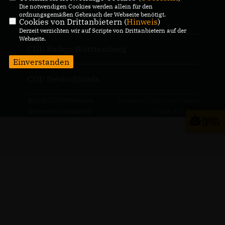
Die notwendigen Cookies werden allein für den
ordnungsgemäßen Gebrauch der Webseite benötigt.
CDU Rhein-Neckar
Cookies von Drittanbietern (
Hinweis
)
Derzeit verzichten wir auf Scripte von Drittanbietern auf der
Webseite.
CDU Baden-Württemberg
Einverstanden
CDU Deutschlands
@2026 CDU Oftersheim
Realisation: Sharkness Media
Alle Rechte vorbehalten.
GmbH & Co. KG