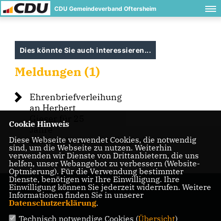
CDU Gemeindeverband Oftersheim
Dies könnte Sie auch interessieren...
Meldungen (1)
Ehrenbriefverleihung
an Herbert
Gieser für 25
Cookie Hinweis
Jahre
Diese Webseite verwendet Cookies, die notwendig
Gemeinderatszugehörigkeit
sind, um die Webseite zu nutzen. Weiterhin
verwenden wir Dienste von Drittanbietern, die uns
helfen, unser Webangebot zu verbessern (Website-
Optmierung). Für die Verwendung bestimmter
Dienste, benötigen wir Ihre Einwilligung. Ihre
Einwilligung können Sie jederzeit widerrufen. Weitere
Informationen finden Sie in unserer
Datenschutzerklärung
.
Technisch notwendige Cookies (
Übersicht
)
IMPRESSUM
DATENSCHUTZ
KONTAKT