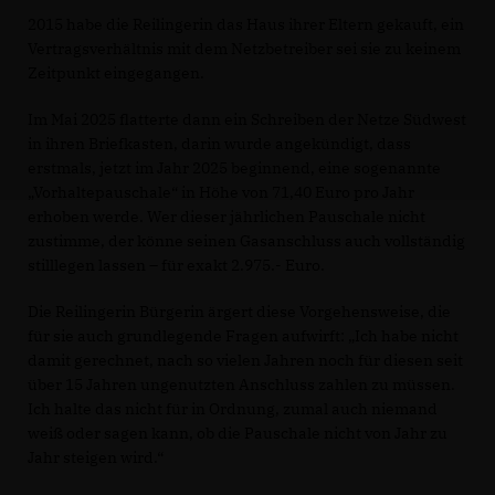
2015 habe die Reilingerin das Haus ihrer Eltern gekauft, ein
Vertragsverhältnis mit dem Netzbetreiber sei sie zu keinem
Zeitpunkt eingegangen.
Im Mai 2025 flatterte dann ein Schreiben der Netze Südwest
in ihren Briefkasten, darin wurde angekündigt, dass
erstmals, jetzt im Jahr 2025 beginnend, eine sogenannte
Vorhaltepauschale“ in Höhe von 71,40 Euro pro Jahr
erhoben werde. Wer dieser jährlichen Pauschale nicht
zustimme, der könne seinen Gasanschluss auch vollständig
stilllegen lassen – für exakt 2.975.- Euro.
Die Reilingerin Bürgerin ärgert diese Vorgehensweise, die
für sie auch grundlegende Fragen aufwirft: „Ich habe nicht
damit gerechnet, nach so vielen Jahren noch für diesen seit
über 15 Jahren ungenutzten Anschluss zahlen zu müssen.
Ich halte das nicht für in Ordnung, zumal auch niemand
weiß oder sagen kann, ob die Pauschale nicht von Jahr zu
Jahr steigen wird.“