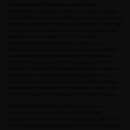
Mit sogenannten Vorhaltepauschalen berechnen
Netzbetreiber eine jährliche Gebühr für Hausanschlüsse,
die zwar nicht aktiv genutzt werden, aber noch physisch mit
dem Versorgungsnetz verbunden sind. Begründet wird dies
damit, dass diese Anschlüsse technisch vorgehalten und
gewartet werden müssten. Seit 2024 sind solche
Pauschalen branchenweit eingeführt worden – ihre
konkrete Anwendung und Höhe ist jedoch, auch mit Blick
auf die einschlägige Niederdruckanschlussverordnung
(NDAV) sowie sie ergänzende Bedingungen, juristisch
umstritten. Sturm und Gutting weisen darauf hin, dass sie
als Abgeordnete keine Rechtsberatung leisten dürfen,
machen indes deutlich, dass sie eine derartige einseitige
Änderung der Bedingungen und insbesondere fast 3.000.-
Euro für die endgültige Stilllegung für überzogen halten.
In diesem Zusammenhang verweisen die beiden
Abgeordneten auf eine Umfrage (März 2025) der
Verbraucherzentrale Nordrhein-Westfalen, an der sich 37
von 115 Netzbetreibern beteiligten. Dort ist unter anderem