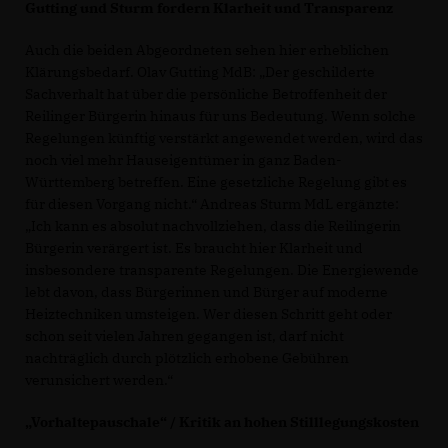
Gutting und Sturm fordern Klarheit und Transparenz
Auch die beiden Abgeordneten sehen hier erheblichen
Klärungsbedarf. Olav Gutting MdB: „Der geschilderte
Sachverhalt hat über die persönliche Betroffenheit der
Reilinger Bürgerin hinaus für uns Bedeutung. Wenn solche
Regelungen künftig verstärkt angewendet werden, wird das
noch viel mehr Hauseigentümer in ganz Baden-
Württemberg betreffen. Eine gesetzliche Regelung gibt es
für diesen Vorgang nicht.“ Andreas Sturm MdL ergänzte:
Ich kann es absolut nachvollziehen, dass die Reilingerin
Bürgerin verärgert ist. Es braucht hier Klarheit und
insbesondere transparente Regelungen. Die Energiewende
lebt davon, dass Bürgerinnen und Bürger auf moderne
Heiztechniken umsteigen. Wer diesen Schritt geht oder
schon seit vielen Jahren gegangen ist, darf nicht
nachträglich durch plötzlich erhobene Gebühren
verunsichert werden.“
Vorhaltepauschale“ / Kritik an hohen Stilllegungskosten