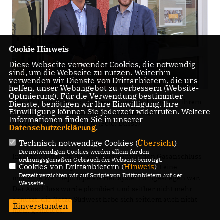
Cookie Hinweis
Diese Webseite verwendet Cookies, die notwendig
sind, um die Webseite zu nutzen. Weiterhin
verwenden wir Dienste von Drittanbietern, die uns
helfen, unser Webangebot zu verbessern (Website-
Optmierung). Für die Verwendung bestimmter
Olav Gutting MdB und Andreas Sturm MdL bieten in ihrem
Dienste, benötigen wir Ihre Einwilligung. Ihre
Einwilligung können Sie jederzeit widerrufen. Weitere
Wahlkreisbüro in Hockenheim regelmäßige
Informationen finden Sie in unserer
Bürgersprechstunden an. (Foto: Busse)
Datenschutzerklärung
.
Technisch notwendige Cookies (
Übersicht
)
Die notwendigen Cookies werden allein für den
Im Jahr 2008 hatte die Reilinger Familie den Gasanschluss
ordnungsgemäßen Gebrauch der Webseite benötigt.
Cookies von Drittanbietern (
Hinweis
)
des Hauses stilllegen lassen, nachdem sie auf eine
Derzeit verzichten wir auf Scripte von Drittanbietern auf der
moderne Wärmepumpe als Heizsystem umgestiegen war.
Webseite.
Der Anschluss wurde plombiert und seither nicht mehr
genutzt, die Netze Südwest habe sich seitdem auch nicht
Einverstanden
mehr gemeldet.