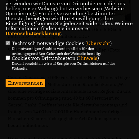
verwenden wir Dienste von Drittanbietern, die uns
helfen, unser Webangebot zu verbessern (Website-
Optmierung). Für die Verwendung bestimmter
Dienste, benötigen wir Ihre Einwilligung. Ihre
Einwilligung können Sie jederzeit widerrufen. Weitere
Informationen finden Sie in unserer
Das Team der DRK-Kleiderstube um Jutta Gerstel-Gashi
Datenschutzerklärung
.
und Hans-Thomas Dilger mit dem CDU-
Technisch notwendige Cookies (
Übersicht
)
Landtagsabgeordneten Andreas Sturm und dem
Die notwendigen Cookies werden allein für den
Vorsitzenden der CDU Oftersheim Benno Müller. / Foto:
ordnungsgemäßen Gebrauch der Webseite benötigt.
Melkus.
Cookies von Drittanbietern (
Hinweis
)
Derzeit verzichten wir auf Scripte von Drittanbietern auf der
Webseite.
Gerstel-Gashi sowie DRK-Vorsitzender Hans-Thomas Dilger
Einverstanden
führten Sturm und Müller durch die Räumlichkeiten. „Wir
sind eine wichtige soziale Anlaufstelle in der Region. Zu uns
kommen pro Öffnungstag rund 40 bis 60 Personen“, so
Gerstel-Gashi. Geöffnet hat die Kleiderstube montags und
freitags von 14:00 bis 17:00 Uhr. Hier können bedürftige
Menschen Kleiderstücke jeglicher Art für den eigenen
Bedarf mitnehmen.
Dabei seien die angebotenen Kleidungsstücke Spenden von