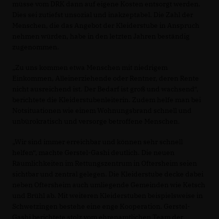
müsse vom DRK dann auf eigene Kosten entsorgt werden.
Dies sei zutiefst unsozial und inakzeptabel. Die Zahl der
Menschen, die das Angebot der Kleiderstube in Anspruch
nehmen würden, habe in den letzten Jahren beständig
zugenommen.
Zu uns kommen etwa Menschen mit niedrigem
Einkommen, Alleinerziehende oder Rentner, deren Rente
nicht ausreichend ist. Der Bedarf ist groß und wachsend“,
berichtete die Kleiderstubenleiterin. Zudem helfe man bei
Notsituationen wie einem Wohnungsbrand schnell und
unbürokratisch und versorge betroffene Menschen.
Wir sind immer erreichbar und können sehr schnell
helfen“, machte Gerstel-Gashi deutlich. Die neuen
Räumlichkeiten im Rettungszentrum in Oftersheim seien
sichtbar und zentral gelegen. Die Kleiderstube decke dabei
neben Oftersheim auch umliegende Gemeinden wie Ketsch
und Brühl ab. Mit weiteren Kleiderstuben beispielsweise in
Schwetzingen bestehe eine enge Kooperation. Gerstel-
Gashi berichtete stolz vom ehrenamtlichen Team der