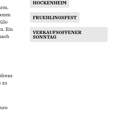
HOCKENHEIM
urm.
Gramm
FRUEHLINGSFEST
Kilo
n. Ein
VERKAUFSOFFENER
 nach
SONNTAG
ndreas
s zu
Euro