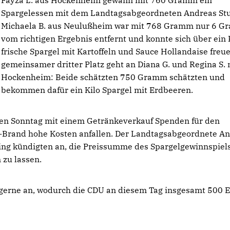
Fayza L. aus Hockenheim gewann mit 760 Gramm ein
Spargelessen mit dem Landtagsabgeordneten Andreas St
Michaela B. aus Neulußheim war mit 768 Gramm nur 6 
vom richtigen Ergebnis entfernt und konnte sich über ein 
frische Spargel mit Kartoffeln und Sauce Hollandaise freue
gemeinsamer dritter Platz geht an Diana G. und Regina S.
Hockenheim: Beide schätzten 750 Gramm schätzten und
bekommen dafür ein Kilo Spargel mit Erdbeeren.
n Sonntag mit einem Getränkeverkauf Spenden für den
r-Brand hohe Kosten anfallen. Der Landtagsabgeordnete A
ng kündigten an, die Preissumme des Spargelgewinnspiel
zu lassen.
 gerne an, wodurch die CDU an diesem Tag insgesamt 500 