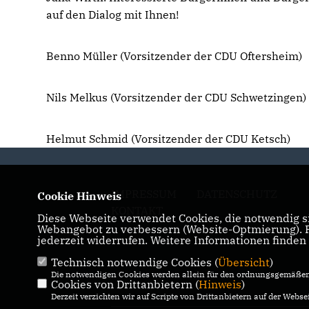
auf den Dialog mit Ihnen!
Benno Müller (Vorsitzender der CDU Oftersheim)
Nils Melkus (Vorsitzender der CDU Schwetzingen)
Helmut Schmid (Vorsitzender der CDU Ketsch)
IMPRESSUM
DATENSCHUTZ
Cookie Hinweis
KONTAKT
Diese Webseite verwendet Cookies, die notwendig si
Webangebot zu verbessern (Website-Optmierung). Fü
jederzeit widerrufen. Weitere Informationen finden
Technisch notwendige Cookies (
Übersicht
)
Die notwendigen Cookies werden allein für den ordnungsgemäßen 
Cookies von Drittanbietern (
Hinweis
)
Derzeit verzichten wir auf Scripte von Drittanbietern auf der Websei