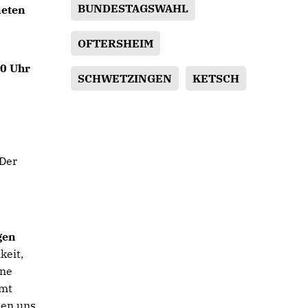
BUNDESTAGSWAHL
eten
OFTERSHEIM
30 Uhr
SCHWETZINGEN
KETSCH
 Der
gen
keit,
ine
mmt
uen uns